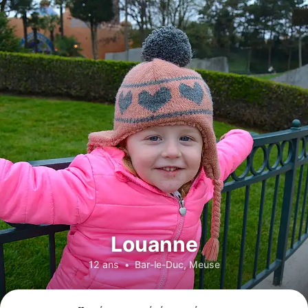
Louanne
12 ans
•
Bar-le-Duc, Meuse